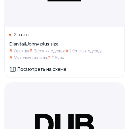
2 этаж
Djanita&Jonny plus size
#
#
#
Одежда
Верхняя одежда
Женская одежда
#
#
Мужская одежда
Обувь
Посмотреть на схеме