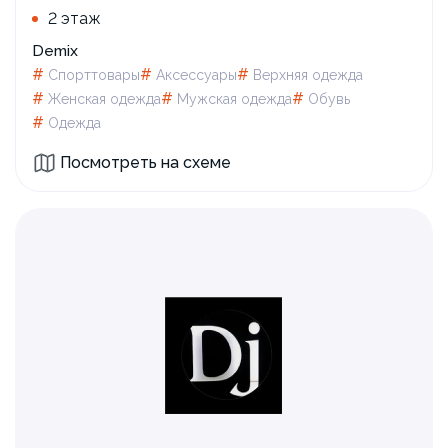
2 этаж
Demix
#
#
#
Спорттовары
Аксессуары
Верхняя одежда
#
#
#
Женская одежда
Мужская одежда
Обувь
#
Одежда
Посмотреть на схеме