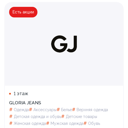
Есть акции
Школа — это модно! С GJ
1 этаж
GLORIA JEANS
#
#
#
#
Одежда
Аксессуары
Белье
Верхняя одежда
#
#
Детская одежда и обувь
Детские товары
#
#
#
Женская одежда
Мужская одежда
Обувь