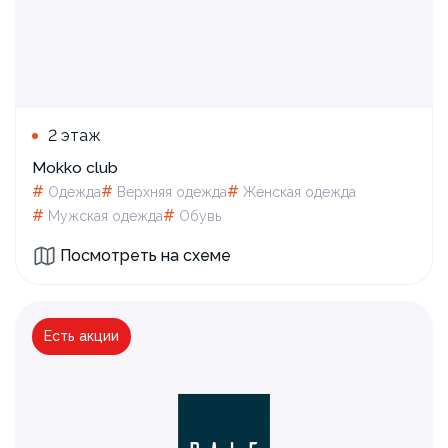
2 этаж
Mokko club
#
#
#
Одежда
Верхняя одежда
Женская одежда
#
#
Мужская одежда
Обувь
Посмотреть на схеме
Есть акции
Новая коллекция для всей семьи от RALF
RINGER!