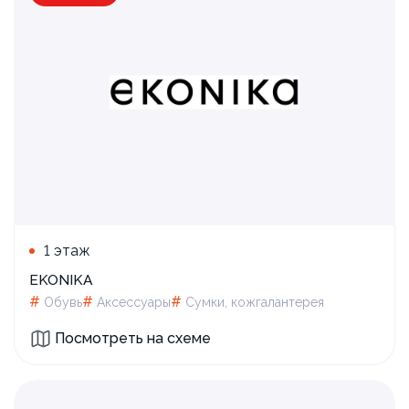
Новая классика: роузи хантингтон-
уайтли в новой рекламной кампании
ekonika осень-зима 2026
1 этаж
EKONIKA
#
#
#
Обувь
Аксессуары
Сумки, кожгалантерея
Посмотреть на схеме