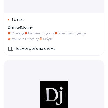
1 этаж
Djanita&Jonny
#
#
#
Одежда
Верхняя одежда
Женская одежда
#
#
Мужская одежда
Обувь
Посмотреть на схеме