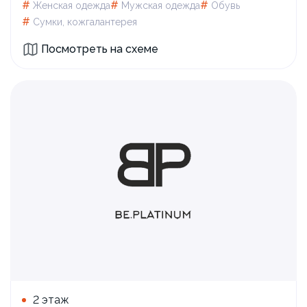
#
#
#
Женская одежда
Мужская одежда
Обувь
#
Сумки, кожгалантерея
Посмотреть на схеме
2 этаж