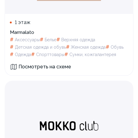
1 этаж
Marmalato
#
#
#
Аксессуары
Белье
Верхняя одежда
#
#
#
Детская одежда и обувь
Женская одежда
Обувь
#
#
#
Одежда
Спорттовары
Сумки, кожгалантерея
Посмотреть на схеме