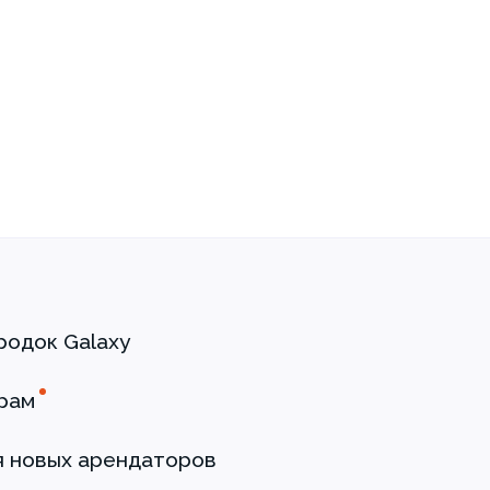
родок Galaxy
рам
я новых арендаторов