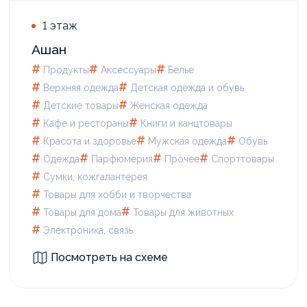
1 этаж
Ашан
#
#
#
Продукты
Аксессуары
Белье
#
#
Верхняя одежда
Детская одежда и обувь
#
#
Детские товары
Женская одежда
#
#
Кафе и рестораны
Книги и канцтовары
#
#
#
Красота и здоровье
Мужская одежда
Обувь
#
#
#
#
Одежда
Парфюмерия
Прочее
Спорттовары
#
Сумки, кожгалантерея
#
Товары для xобби и творчества
#
#
Товары для дома
Товары для животных
#
Электроника, связь
Посмотреть на схеме