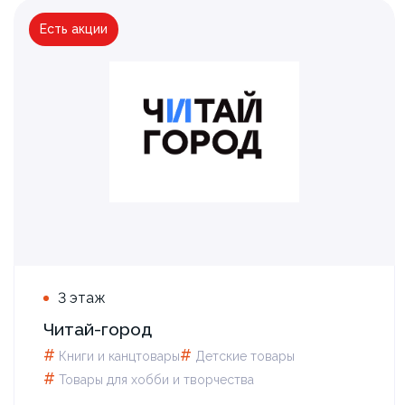
Есть акции
Для всех, кому скоро в школу!
3 этаж
Читай-город
#
#
Книги и канцтовары
Детские товары
#
Товары для xобби и творчества