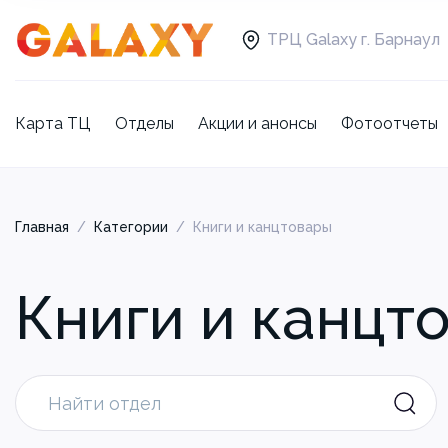
ТРЦ Galaxy г. Барнаул
Карта ТЦ
Отделы
Акции и анонсы
Фотоотчеты
Главная
/
Категории
/
Книги и канцтовары
Книги и канцт