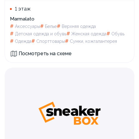
1 этаж
Marmalato
#
#
#
Аксессуары
Белье
Верхняя одежда
#
#
#
Детская одежда и обувь
Женская одежда
Обувь
#
#
#
Одежда
Спорттовары
Сумки, кожгалантерея
Посмотреть на схеме