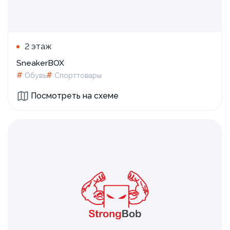
2 этаж
SneakerBOX
#
#
Обувь
Спорттовары
Посмотреть на схеме