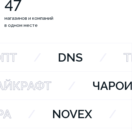
47
магазинов и компаний
в одном месте
ПТ
/
DNS
/
ТЕ
АЙКРАФТ
/
ЧАР
А
/
NOVEX
/