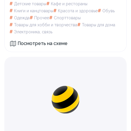
#
#
Детские товары
Кафе и рестораны
#
#
#
Книги и канцтовары
Красота и здоровье
Обувь
#
#
#
Одежда
Прочее
Спорттовары
#
#
Товары для xобби и творчества
Товары для дома
#
Электроника, связь
Посмотреть на схеме