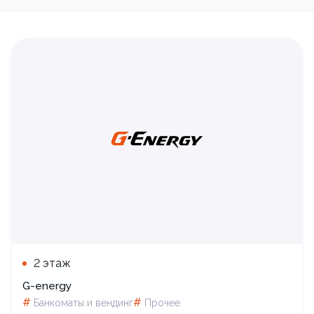
2 этаж
G-energy
#
#
Банкоматы и вендинг
Прочее