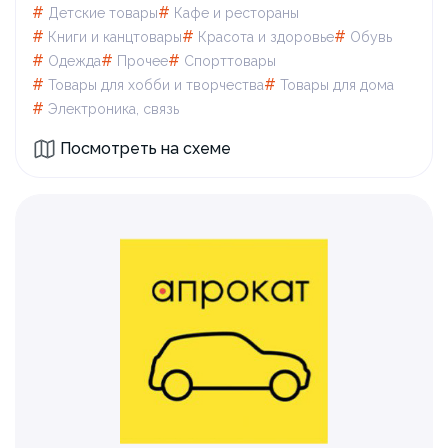
#
#
Детские товары
Кафе и рестораны
#
#
#
Книги и канцтовары
Красота и здоровье
Обувь
#
#
#
Одежда
Прочее
Спорттовары
#
#
Товары для xобби и творчества
Товары для дома
#
Электроника, связь
Посмотреть на схеме