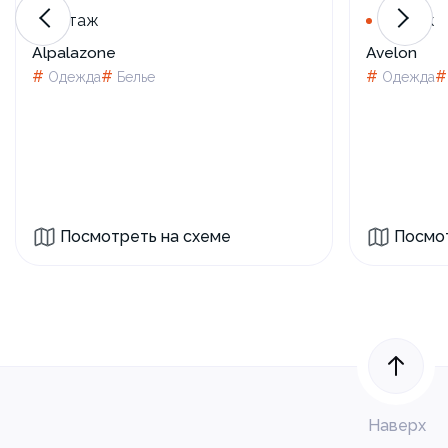
1 этаж
2 этаж
Alpalazone
Avelon
#
#
#
Одежда
Белье
Одежда
Посмотреть на схеме
Посмот
Наверх