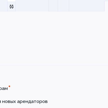
рам
я новых арендаторов