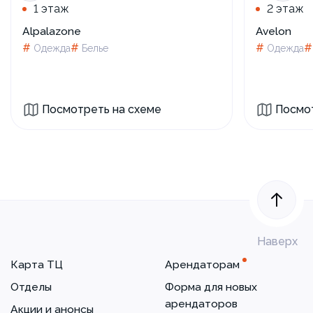
1 этаж
2 этаж
Alpalazone
Avelon
#
#
#
Одежда
Белье
Одежда
Посмотреть на схеме
Посмот
Наверх
Карта ТЦ
Арендаторам
Отделы
Форма для новых
арендаторов
Акции и анонсы