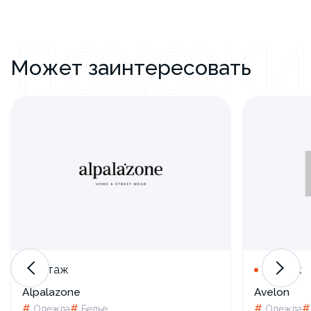
ПОХОЖИ
Может заинтересовать
1 этаж
2 этаж
Alpalazone
Avelon
#
#
#
Одежда
Белье
Одежда