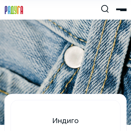
Индиго