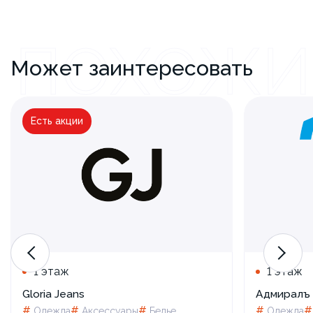
ПОХОЖИ
Может заинтересовать
Есть акции
Школа — это модно! С GJ
1 этаж
1 этаж
Gloria Jeans
Адмиралъ
#
#
#
#
Одежда
Аксессуары
Белье
Одежда