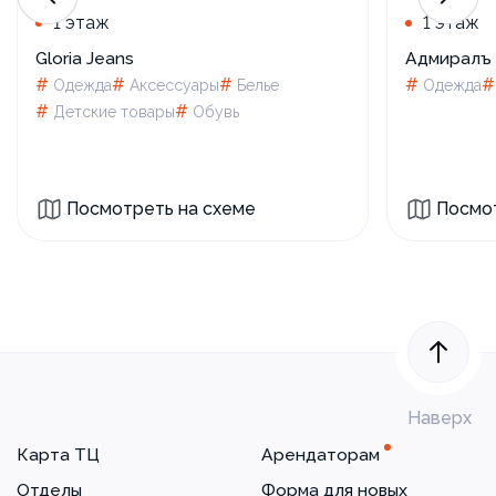
1 этаж
1 этаж
Gloria Jeans
Адмиралъ
#
#
#
#
Одежда
Аксессуары
Белье
Одежда
#
#
Детские товары
Обувь
Посмотреть на схеме
Посмот
Наверх
Карта ТЦ
Арендаторам
Отделы
Форма для новых