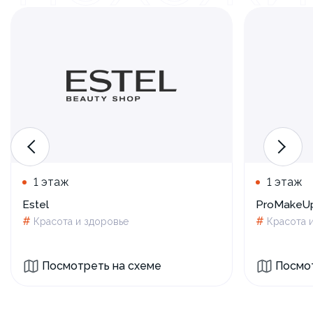
1 этаж
1 этаж
Estel
ProMakeU
#
#
Красота и здоровье
Красота 
Посмотреть на схеме
Посмот