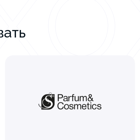
ХО
вать