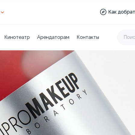
Аптека:
Как добрат
Веселкино:
Кинотеатр
Торговый
центр:
Кинотеатр
Арендаторам
Контакты
Поис
Отделы:
Ашан:
Аптека:
Веселкино:
Кинотеатр