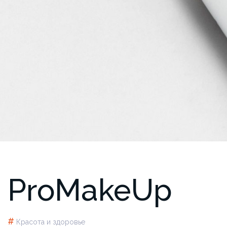
ProMakeUp
#
Красота и здоровье