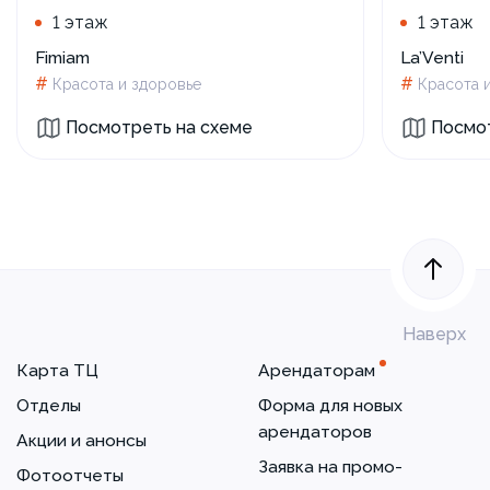
1 этаж
1 этаж
Fimiam
La’Venti
#
#
Красота и здоровье
Красота 
Посмотреть на схеме
Посмот
Наверх
Карта ТЦ
Арендаторам
Отделы
Форма для новых
арендаторов
Акции и анонсы
Заявка на промо-
Фотоотчеты