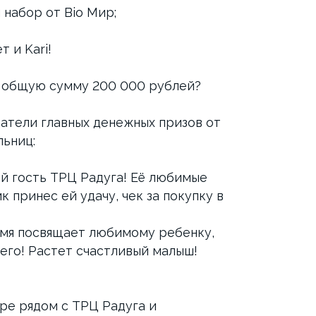
набор от Bio Мир;
 и Kari!
а общую сумму 200 000 рублей?
датели главных денежных призов от
льниц:
ый гость ТРЦ Радуга! Её любимые
 принес ей удачу, чек за покупку в
емя посвящает любимому ребенку,
его! Растет счастливый малыш!
ре рядом с ТРЦ Радуга и