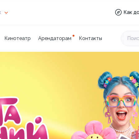
Кино
к
Как д
Торг
цент
Кинотеатр
Арендаторам
Контакты
Поис
Отде
Мари
Кино