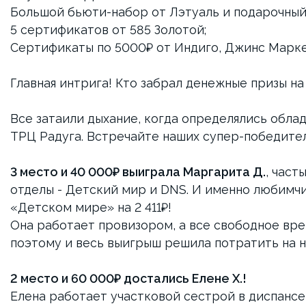
Большой бьюти-набор от Лэтуаль и подарочный 
5 сертификатов от 585 Золотой;
Сертификаты по 5000₽ от Индиго, Джинс Маркет
Главная интрига! Кто забрал денежные призы н
Все затаили дыхание, когда определялись обла
ТРЦ Радуга. Встречайте наших супер-победите
3 место и 40 000₽ выиграла Маргарита Д.
, част
отделы - Детский мир и DNS. И именно любимчик
«Детском мире» на 2 411₽!
Она работает провизором, а все свободное вр
поэтому и весь выигрыш решила потратить на н
2 место и 60 000₽ достались Елене Х.!
Елена работает участковой сестрой в диспансе