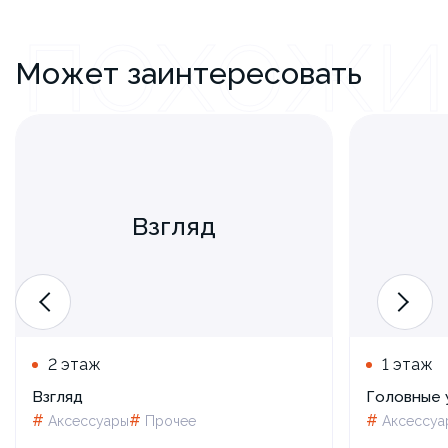
ПОХОЖИ
Может заинтересовать
Взгляд
2 этаж
1 этаж
Взгляд
Головные 
#
#
#
Аксессуары
Прочее
Аксессуа