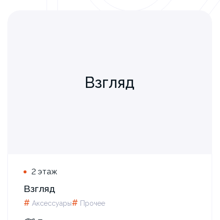
Взгляд
2 этаж
Взгляд
#
#
Аксессуары
Прочее