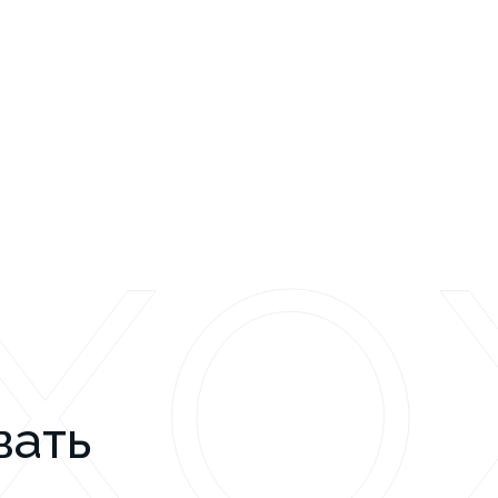
ХО
вать