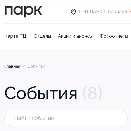
ТОЦ ПАРК г. Барнаул
Карта ТЦ
Отделы
Акции и анонсы
Фотоотчеты
Главная
/
События
События
(
8
)