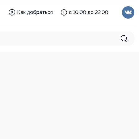
Мария-Ра:
с 08:00 до 23:00
Как добраться
с 10:00 до 22:00
Торговый
с 10:00 до 21:00
центр:
Отделы:
с 10:00 до 21:00
Аптека:
с 08:00 до 22:00
Мария-Ра:
с 08:00 до 23:00