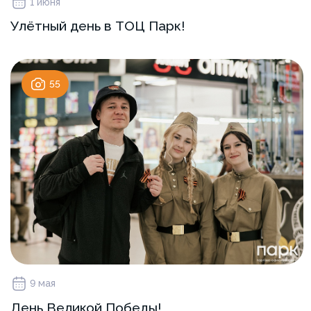
1 июня
Улётный день в ТОЦ Парк!
55
9 мая
День Великой Победы!