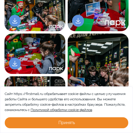
Сайт https://firstmall.ru обрабатывает cookie-файлы с целью улучшения
работы Сайта и большего удобства его использования. Вы можете
запретить обработку сookie-файлов в настройках браузера. Пожалуйста,
ознакомьтесь с
Политикой обработки cookie-файлов
.
Принять
Больше