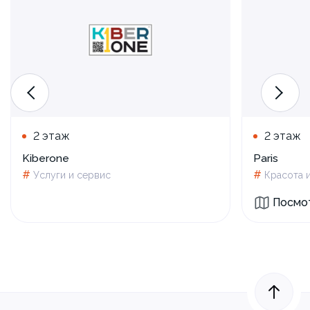
2 этаж
2 этаж
Kiberone
Paris
#
#
Услуги и сервис
Красота 
Посмот