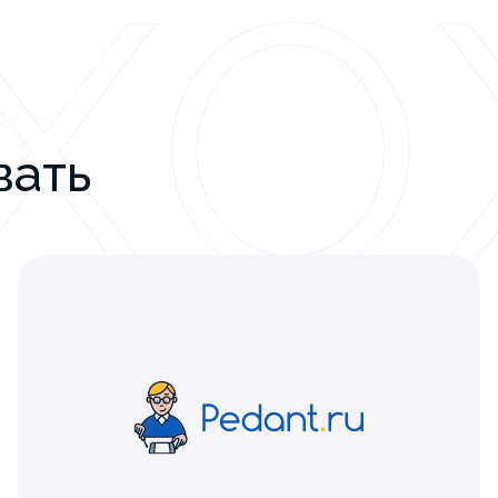
ХО
вать