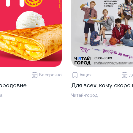
Бессрочно
Акция
д
вородовне
Для всех, кому скоро 
а
Читай-город