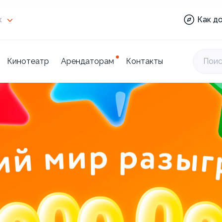
Кино
к
Как д
Торг
цент
Кинотеатр
Арендаторам
Контакты
Поис
Отде
Мари
Кино