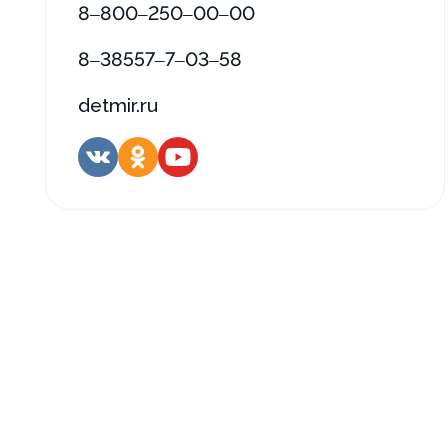
8‒800‒250‒00‒00
8‒38557‒7‒03‒58
detmir.ru