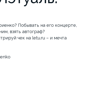
риенко? Побывать на его концерте,
ним, взять автограф?
рируй чек на letu.ru – и мечта
ienko