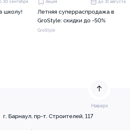
о 30 сентября
Акция
до 31 августа
в школу!
Летняя суперраспродажа в
GroStyle: скидки до -50%
GroStyle
Наверх
г. Барнаул, пр-т. Строителей, 117