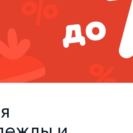
яя
дежды и