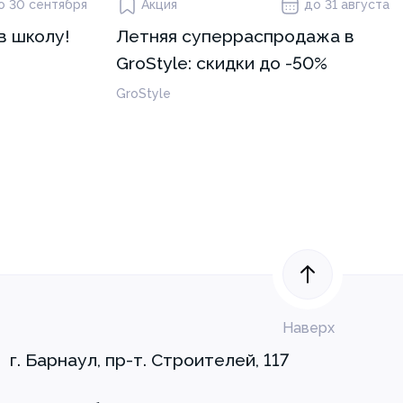
о 30 сентября
Акция
до 31 августа
в школу!
Летняя суперраспродажа в
GroStyle: скидки до -50%
GroStyle
Наверх
г. Барнаул, пр-т. Строителей, 117