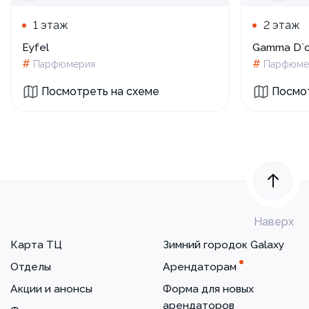
1 этаж
2 этаж
Eyfel
Gamma D`o
#
#
Парфюмерия
Парфюме
Посмотреть на схеме
Посмот
Наверх
Карта ТЦ
Зимний городок Galaxy
Отделы
Арендаторам
Акции и анонсы
Форма для новых
арендаторов