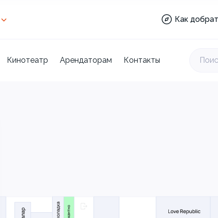
Аптека:
Как добрат
Веселкино:
Кинотеатр
Торговый
центр:
Кинотеатр
Арендаторам
Контакты
Поис
Отделы:
Ашан:
Аптека:
Веселкино:
Кинотеатр