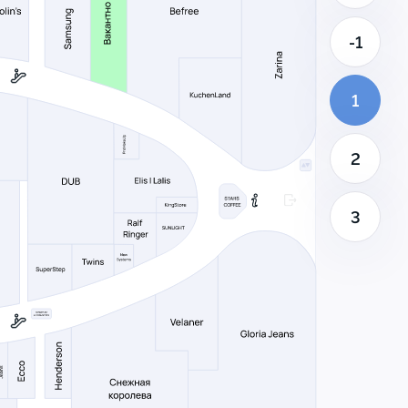
-1
1
2
3