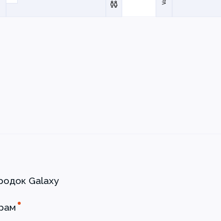
родок Galaxy
рам