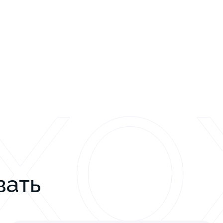
ХО
вать