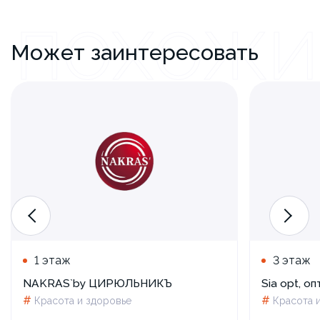
ПОХОЖИ
Может заинтересовать
1 этаж
3 этаж
NAKRAS`by ЦИРЮЛЬНИКЪ
Sia opt, оп
#
#
Красота и здоровье
Красота 