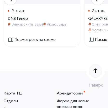
2 этаж
2 этаж
DNS Гипер
GALAXY (2
#
#
#
Электроника, связь
Аксессуары
Электрони
#
Услуги и
Посмотреть на схеме
Посмот
Наверх
Карта ТЦ
Арендаторам
Отделы
Форма для новых
арендаторов