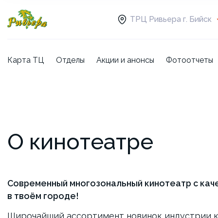
ТРЦ Ривьера г. Бийск
Карта ТЦ
Отделы
Акции и анонсы
Фотоотчеты
О кинотеатре
Современный многозональный кинотеатр с кач
в твоём городе!
Широчайший ассортимент новинок индустрии ки