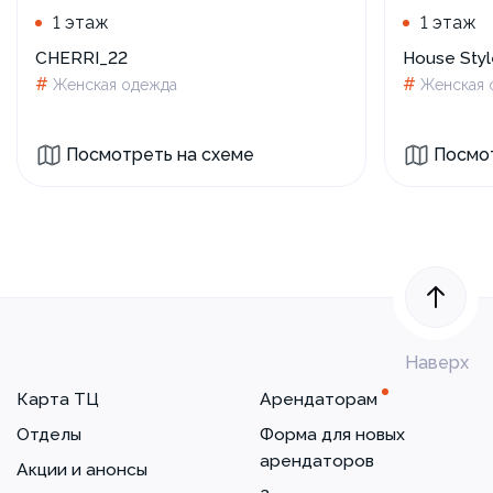
1 этаж
1 этаж
CHERRI_22
House Styl
#
#
Женская одежда
Женская 
Посмотреть на схеме
Посмот
Наверх
Карта ТЦ
Арендаторам
Отделы
Форма для новых
арендаторов
Акции и анонсы