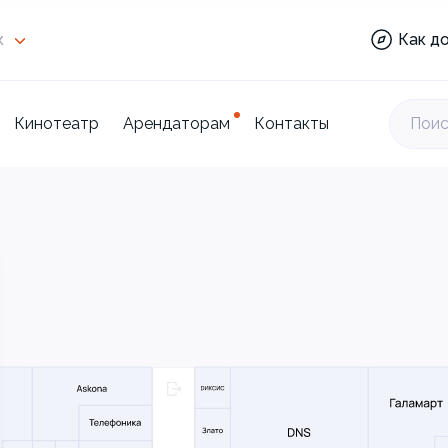
Кино
к
Как д
Торг
цент
Кинотеатр
Арендаторам
Контакты
Поис
Отде
Мари
Кино