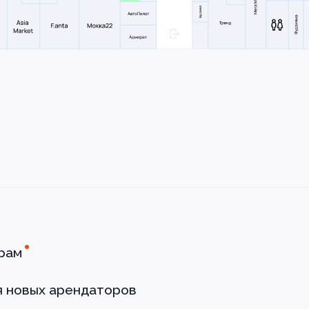
рам
я новых арендаторов