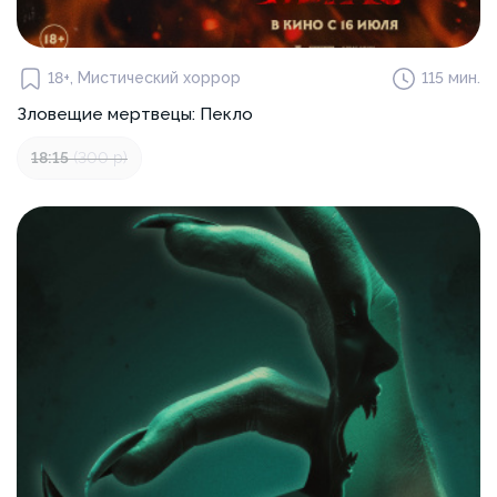
18+, Мистический хоррор
115 мин.
Зловещие мертвецы: Пекло
18:15
(300 р)