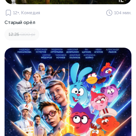
12+, Комедия
104 мин.
Старый орёл
12:25
(300 р)