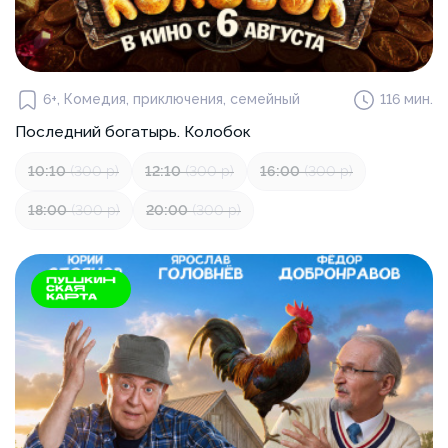
6+, Комедия, приключения, семейный
116 мин.
Последний богатырь. Колобок
10:10
(300 р)
12:10
(300 р)
16:00
(300 р)
18:00
(300 р)
20:00
(300 р)