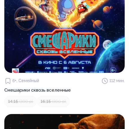
6+, Семейный
112 мин.
Смешарики сквозь вселенные
14:15
(300 р)
16:15
(300 р)