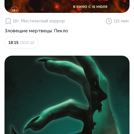
18+, Мистический хоррор
115 мин.
Зловещие мертвецы: Пекло
18:15
(300 р)