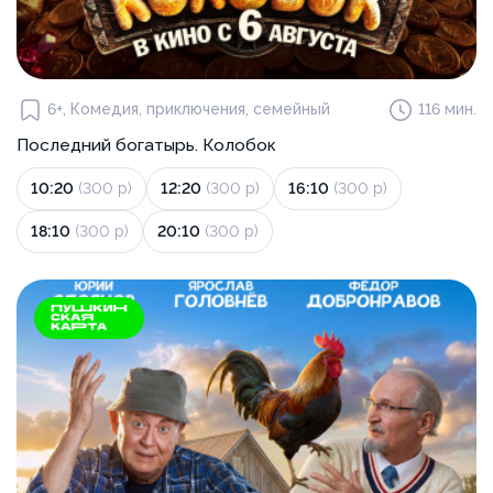
6+, Комедия, приключения, семейный
116 мин.
Последний богатырь. Колобок
10:20
(300 р)
12:20
(300 р)
16:10
(300 р)
18:10
(300 р)
20:10
(300 р)