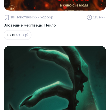
18+, Мистический хоррор
115 мин.
Зловещие мертвецы: Пекло
18:15
(300 р)