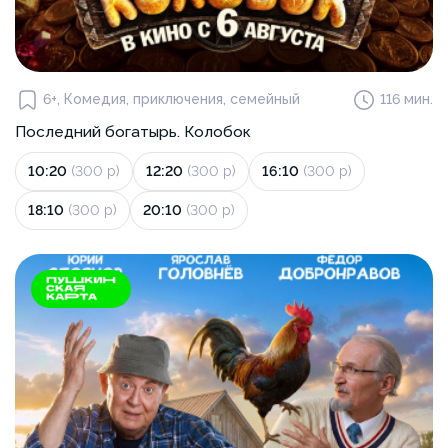
6+, Комедия, приключения, семейный
116 мин.
Последний богатырь. Колобок
10:20
(300 р)
12:20
(300 р)
16:10
(300 р)
18:10
(300 р)
20:10
(300 р)