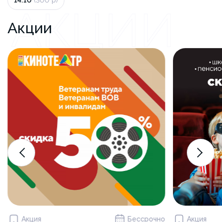
14:10
(300 р)
АКЦИИ
Акции
Акция
Бессрочно
Акция