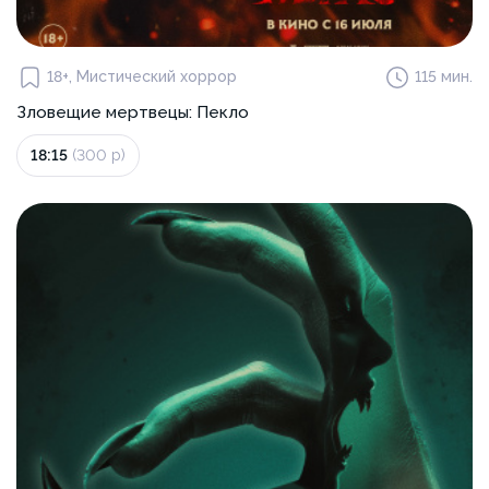
18+, Мистический хоррор
115 мин.
Зловещие мертвецы: Пекло
18:15
(300 р)