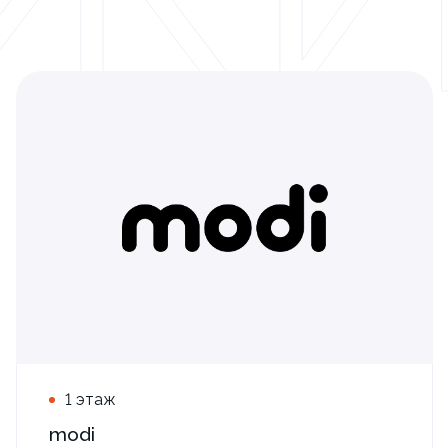
1 этаж
modi