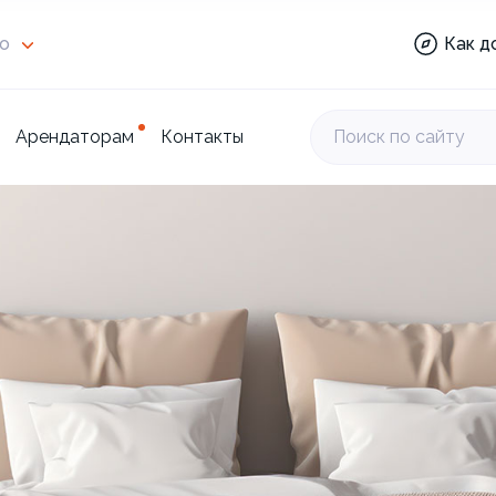
Мари
во
Как д
Burge
Hard
Торг
цент
Арендаторам
Контакты
Поиск по сайту
Rostic
Аптек
Мари
Burge
Hard