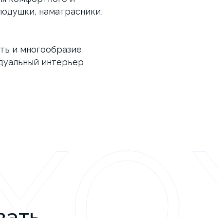
подушки, наматрасники,
ть и многообразие
идуальный интерьер
ХО
вать