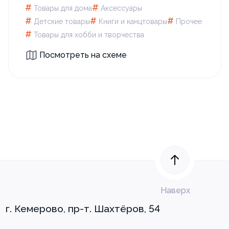
#
#
Товары для дома
Аксессуары
#
#
#
Детские товары
Книги и канцтовары
Прочее
#
Товары для xобби и творчества
Посмотреть на схеме
Наверх
г. Кемерово, пр-т. Шахтёров, 54