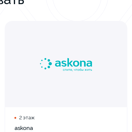
2 этаж
askona