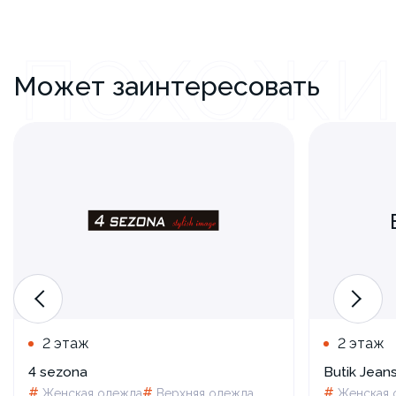
ПОХОЖИ
Может заинтересовать
2 этаж
2 этаж
4 sezona
Butik Jean
#
#
#
Женская одежда
Верхняя одежда
Женская 