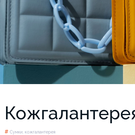
Кожгалантере
#
Сумки, кожгалантерея