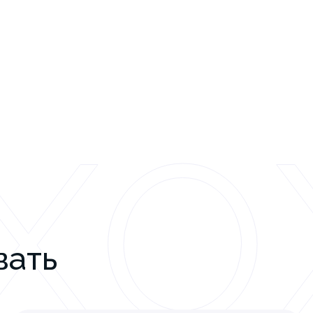
ХО
вать