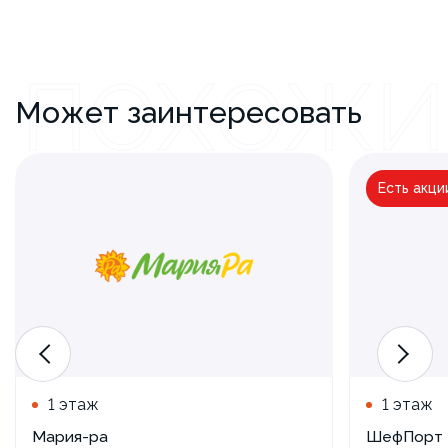
ПОХОЖИ
Может заинтересовать
Есть акци
Новый
1 этаж
1 этаж
Мария-ра
ШефПорт