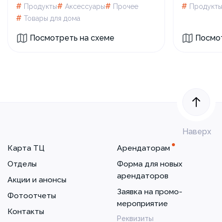
#
#
#
#
Продукты
Аксессуары
Прочее
Продукт
#
Товары для дома
Посмотреть на схеме
Посмот
Наверх
Карта ТЦ
Арендаторам
Отделы
Форма для новых
арендаторов
Акции и анонсы
Заявка на промо-
Фотоотчеты
мероприятие
Контакты
Реквизиты