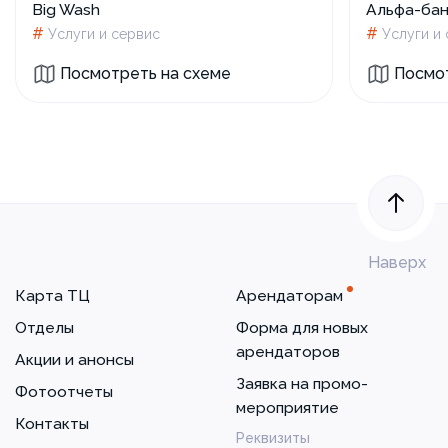
Big Wash
Альфа-бан
#
#
Услуги и сервис
Услуги и
Посмотреть на схеме
Посмот
Наверх
Карта ТЦ
Арендаторам
Отделы
Форма для новых
арендаторов
Акции и анонсы
Заявка на промо-
Фотоотчеты
мероприятие
Контакты
Реквизиты