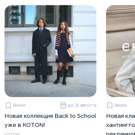
Анонс
до 31 августа
Анонс
Новая коллекция Back to School
Новая кла
уже в KOTON!
хантингто
рекламной
KOTON