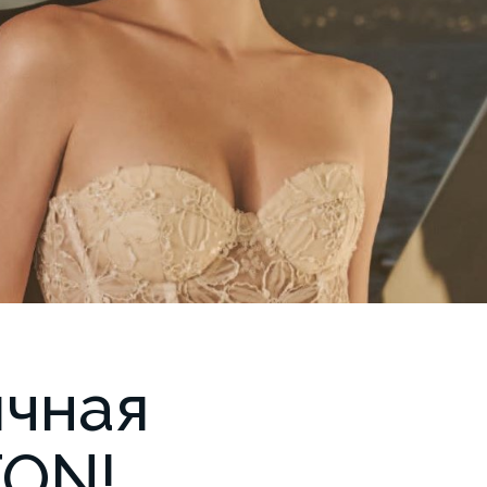
ичная
TON!