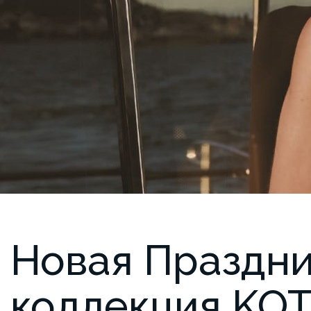
Новая Праздн
коллекция KO