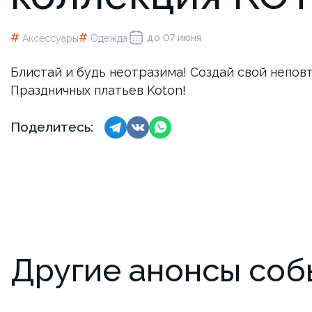
#
#
до 07 июня
Аксессуары
Одежда
Блистай и будь неотразима! Создай свой непов
Праздничных платьев Koton!
Поделитесь:
Другие анонсы соб