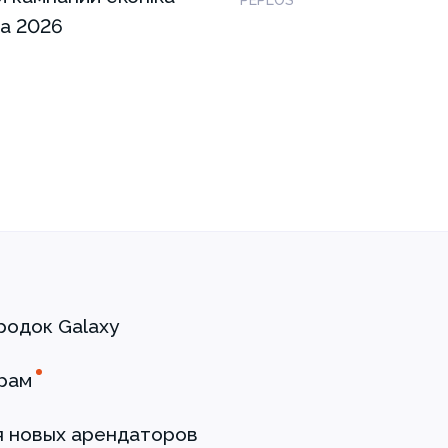
а 2026
родок Galaxy
рам
я новых арендаторов