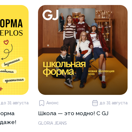
до 31 августа
Анонс
до 31 августа
форма
Школа — это модно! С GJ
одаже!
GLORIA JEANS