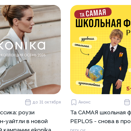
до 31 октября
Анонс
ссика: роузи
Та САМАЯ школьная 
н-уайтли в новой
PEPLOS - снова в пр
 кампании ekonika
PEPLOS