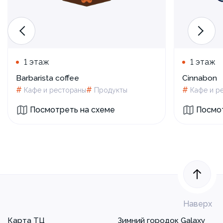
1 этаж
1 этаж
Barbarista coffee
Cinnabon
#
#
#
Кафе и рестораны
Продукты
Кафе и р
Посмотреть на схеме
Посмот
Наверх
Карта ТЦ
Зимний городок Galaxy