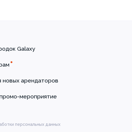
родок Galaxy
рам
я новых арендаторов
 промо-мероприятие
аботки персональных данных