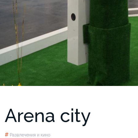
Arena city
#
Развлечения и кино