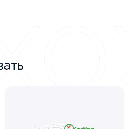
ХО
вать