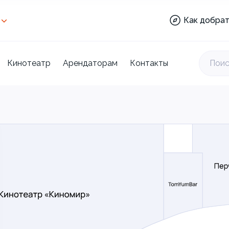
Аптека:
Как добрат
Веселкино:
Кинотеатр
Торговый
центр:
Кинотеатр
Арендаторам
Контакты
Поис
Отделы:
Ашан:
Аптека:
Веселкино:
Кинотеатр