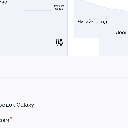
родок Galaxy
рам