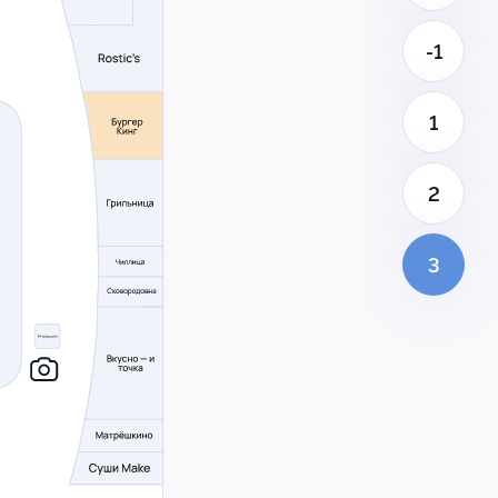
-1
1
2
3