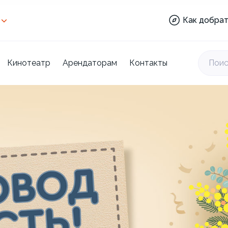
Аптека:
Как добрат
Веселкино:
Кинотеатр
Торговый
центр:
Кинотеатр
Арендаторам
Контакты
Поис
Отделы:
Ашан:
Аптека:
Веселкино:
Кинотеатр