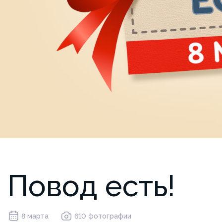
Повод есть!
8 марта
610 фотографии