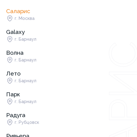
Саларис
г. Москва
Саларис
Galaxy
г.
г.
г.
г.
г. Москва
г. Барнаул
г. Барнаул
г. Рубцовск
г. Бийск
г. Горно-Алтайск
г. Кемерово
г. Барнаул
Барнаул
Барнаул
Осинники
Междуреченск
Волна
г. Барнаул
Лето
г. Барнаул
Парк
г. Барнаул
Радуга
г. Рубцовск
Ривьера